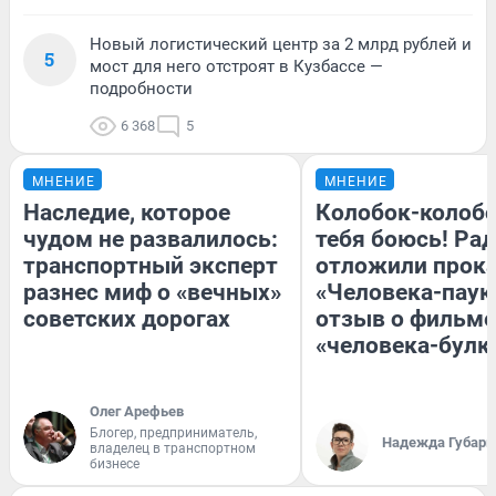
Новый логистический центр за 2 млрд рублей и
5
мост для него отстроят в Кузбассе —
подробности
6 368
5
МНЕНИЕ
МНЕНИЕ
Наследие, которое
Колобок-колобо
чудом не развалилось:
тебя боюсь! Рад
транспортный эксперт
отложили прок
разнес миф о «вечных»
«Человека-паук
советских дорогах
отзыв о фильме
«человека-булк
Олег Арефьев
Блогер, предприниматель,
Надежда Губарь
владелец в транспортном
бизнесе