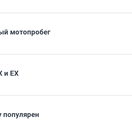
ый мотопробег
X и EX
у популярен