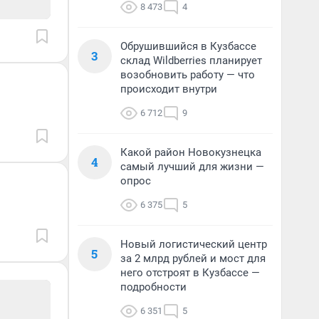
8 473
4
Обрушившийся в Кузбассе
3
склад Wildberries планирует
возобновить работу — что
происходит внутри
6 712
9
Какой район Новокузнецка
4
самый лучший для жизни —
опрос
6 375
5
Новый логистический центр
5
за 2 млрд рублей и мост для
него отстроят в Кузбассе —
подробности
6 351
5