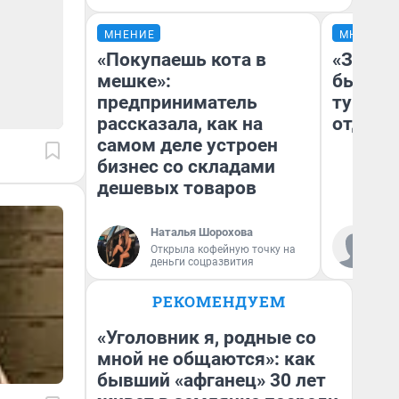
МНЕНИЕ
МНЕНИЕ
«Покупаешь кота в
«За не
мешке»:
были с
предприниматель
турист
рассказала, как на
отдыхе
самом деле устроен
бизнес со складами
дешевых товаров
Наталья Шорохова
Ал
Открыла кофейную точку на
за
деньги соцразвития
ре
РЕКОМЕНДУЕМ
«Уголовник я, родные со
мной не общаются»: как
бывший «афганец» 30 лет