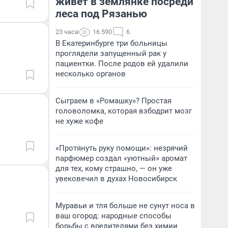
живет в землянке посреди
леса под Рязанью
23 часа
16 590
6
В Екатеринбурге три больницы
проглядели запущенный рак у
пациентки. После родов ей удалили
несколько органов
Сыграем в «Ромашку»? Простая
головоломка, которая взбодрит мозг
не хуже кофе
«Протянуть руку помощи»: незрячий
парфюмер создал «уютный» аромат
для тех, кому страшно, — он уже
увековечил в духах Новосибирск
Муравьи и тля больше не сунут носа в
ваш огород: народные способы
борьбы с вредителями без химии