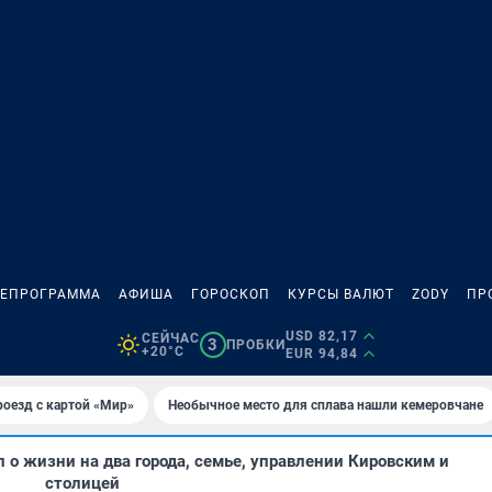
ЛЕПРОГРАММА
АФИША
ГОРОСКОП
КУРСЫ ВАЛЮТ
ZODY
ПР
USD 82,17
СЕЙЧАС
3
ПРОБКИ
+20°C
EUR 94,84
оезд с картой «Мир»
Необычное место для сплава нашли кемеровчане
о жизни на два города, семье, управлении Кировским и
столицей