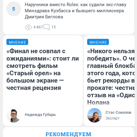
Наручники вместо Rolex: как судили экс-главу
5
Минздрава Кузбасса и бывшего миллионера
Дмитрия Беглова
4 867
15
МНЕНИЕ
МНЕНИЕ
«Финал не совпал с
«Никого нельзя
ожиданиями»: стоит ли
победить». О ч
смотреть фильм
главный блокба
«Старый орел» на
этого года, кот
большом экране —
бьет рекорды в
честная рецензия
прокате: честн
отзыв на «Одис
Нолана
Стас Соколов
Надежда Губарь
Эксперт
РЕКОМЕНДУЕМ