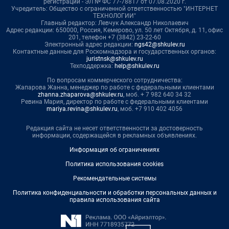
регистрации - ЭЛ № ФС 77-78817 от 07.08.2020 г.
Учредитель: Общество с ограниченной ответственностью "ИНТЕРНЕТ
ТЕХНОЛОГИИ"
Главный редактор: Левчук Александр Николаевич
Адрес редакции: 650000, Россия, Кемерово, ул. 50 лет Октября, д. 11, офис
201, телефон +7 (3842) 23-22-60
Электронный адрес редакции:
ngs42@shkulev.ru
Контактные данные для Роскомнадзора и государственных органов:
juristnsk@shkulev.ru
Техподдержка:
help@shkulev.ru
По вопросам коммерческого сотрудничества:
Жапарова Жанна, менеджер по работе с федеральными клиентами
zhanna.zhaparova@shkulev.ru
, моб. + 7 982 640 34 32
Ревина Мария, директор по работе с федеральными клиентами
mariya.revina@shkulev.ru
, моб. +7 910 402 4056
Редакция сайта не несет ответственности за достоверность
информации, содержащейся в рекламных объявлениях.
Информация об ограничениях
Политика использования cookies
Рекомендательные системы
Политика конфиденциальности и обработки персональных данных и
правила использования сайта