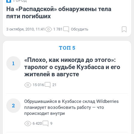
ГОРОД
На «Распадской» обнаружены тела
пяти погибших
3 октября, 2010, 11:41
1 781
Обсудить
ТОП 5
«Плохо, как никогда до этого»:
1
таролог о судьбе Кузбасса и его
жителей в августе
15 016
21
Обрушившийся в Кузбассе склад Wildberries
2
планирует возобновить работу — что
происходит внутри
6 420
9