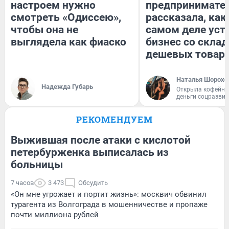
настроем нужно
предпринимате
смотреть «Одиссею»,
рассказала, как
чтобы она не
самом деле уст
выглядела как фиаско
бизнес со скла
дешевых товар
Наталья Шорохо
Надежда Губарь
Открыла кофейну
деньги соцразви
РЕКОМЕНДУЕМ
Выжившая после атаки с кислотой
петербурженка выписалась из
больницы
7 часов
3 473
Обсудить
«Он мне угрожает и портит жизнь»: москвич обвинил
турагента из Волгограда в мошенничестве и пропаже
почти миллиона рублей