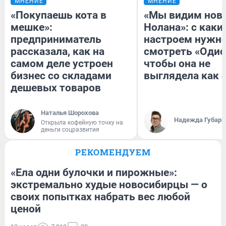
МНЕНИЕ
МНЕНИЕ
«Покупаешь кота в
«Мы видим нов
мешке»:
Нолана»: с каки
предприниматель
настроем нужн
рассказала, как на
смотреть «Одис
самом деле устроен
чтобы она не
бизнес со складами
выглядела как 
дешевых товаров
Наталья Шорохова
Надежда Губарь
Открыла кофейную точку на
деньги соцразвития
РЕКОМЕНДУЕМ
«Ела одни булочки и пирожные»:
экстремально худые новосибирцы — о
своих попытках набрать вес любой
ценой