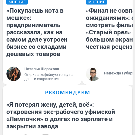
МНЕНИЕ
МНЕНИЕ
«Покупаешь кота в
«Финал не совпа
мешке»:
ожиданиями»: с
предприниматель
смотреть филь
рассказала, как на
«Старый орел» 
самом деле устроен
большом экран
бизнес со складами
честная реценз
дешевых товаров
Наталья Шорохова
Надежда Губарь
Открыла кофейную точку на
деньги соцразвития
РЕКОМЕНДУЕМ
«Я потерял жену, детей, всё»:
откровения экс-рабочего уфимской
«Лампочки» о долгах по зарплате и
закрытии завода