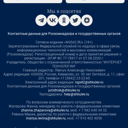
Мы в соцсетях
Контактные данные для Роскомнадзора и государственных органов
Сетевое издание «NGS42.RU» (18+)
Зарегистрировано Федеральной службой по надзору в сфере связи,
информационных технологий и массовых коммуникаций
(Роскомнадзор). Регистрационный номер и дата принятия решения о
регистрации - ЭЛ № ФС 77-78817 от 07.08.2020 г.
Учредитель: Общество с ограниченной ответственностью "ИНТЕРНЕТ
ТЕХНОЛОГИИ"
Главный редактор: Левчук Александр Николаевич
Адрес редакции: 650000, Россия, Кемерово, ул. 50 лет Октября, д. 11, офис
201, телефон +7 (3842) 23-22-60
Электронный адрес редакции:
ngs42@shkulev.ru
Контактные данные для Роскомнадзора и государственных органов:
juristnsk@shkulev.ru
Техподдержка:
help@shkulev.ru
По вопросам коммерческого сотрудничества:
Жапарова Жанна, менеджер по работе с федеральными клиентами
zhanna.zhaparova@shkulev.ru
, моб. + 7 982 640 34 32
Ревина Мария, директор по работе с федеральными клиентами
mariya.revina@shkulev.ru
, моб. +7 910 402 4056