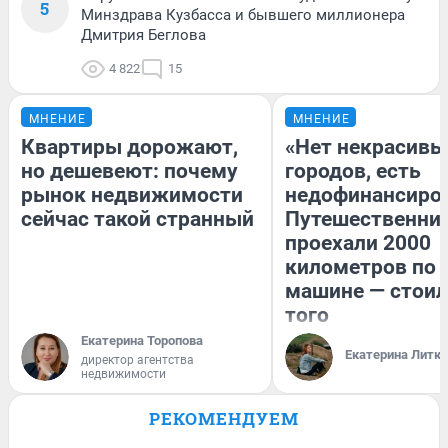
5
Минздрава Кузбасса и бывшего миллионера
Дмитрия Беглова
4 822
15
МНЕНИЕ
МНЕНИЕ
Квартиры дорожают,
«Нет некрасивы
но дешевеют: почему
городов, есть
рынок недвижимости
недофинансиро
сейчас такой странный
Путешественни
проехали 2000
километров по 
машине — стоил
того
Екатерина Торопова
Екатерина Литк
директор агентства
недвижимости
РЕКОМЕНДУЕМ