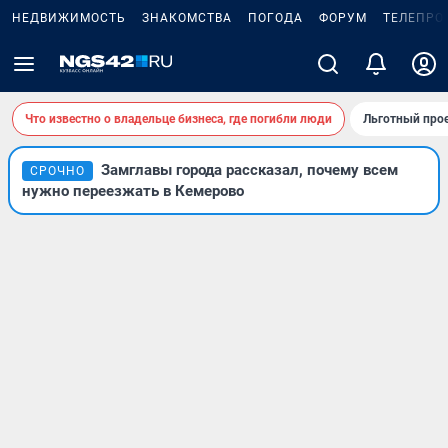
НЕДВИЖИМОСТЬ
ЗНАКОМСТВА
ПОГОДА
ФОРУМ
ТЕЛЕПРО
Что известно о владельце бизнеса, где погибли люди
Льготный прое
Замглавы города рассказал, почему всем
СРОЧНО
нужно переезжать в Кемерово