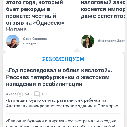
этого года, который
налоговый зако
бьет рекорды в
коснется импор
прокате: честный
даже репетитор
отзыв на «Одиссею»
Нолана
Стас Соколов
Анастасия Завг
Эксперт
РЕКОМЕНДУЕМ
«Год преследовал и облил кислотой».
Рассказ петербурженки о жестоком
нападении и реабилитации
4 часа
5 468
107
«Выглядит, будто сейчас развалится»: ребенка из
Австралии шокировало состояние зданий в Приморье
«Ела одни булочки и пирожные»: экстремально худые
новосибирцы — о своих попытках набрать вес любой