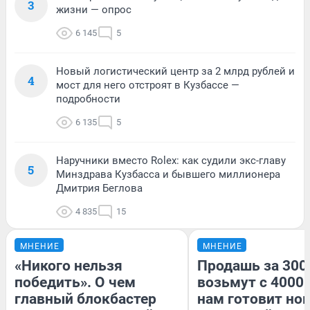
3
жизни — опрос
6 145
5
Новый логистический центр за 2 млрд рублей и
4
мост для него отстроят в Кузбассе —
подробности
6 135
5
Наручники вместо Rolex: как судили экс-главу
5
Минздрава Кузбасса и бывшего миллионера
Дмитрия Беглова
4 835
15
МНЕНИЕ
МНЕНИЕ
«Никого нельзя
Продашь за 3000
победить». О чем
возьмут с 4000.
главный блокбастер
нам готовит но