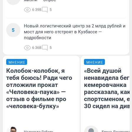
6 398
5
Новый логистический центр за 2 млрд рублей и
5
мост для него отстроят в Кузбассе —
подробности
6 368
5
МНЕНИЕ
МНЕНИЕ
Колобок-колобок, я
«Всей душой
тебя боюсь! Ради чего
ненавидела бег»
отложили прокат
кемеровчанка
«Человека-паука» —
рассказала, как
отзыв о фильме про
спортсменом, е
«человека-булку»
30 сидел на див
Надежда Губарь
Елена Денисова