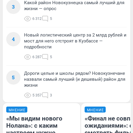
Какой район Новокузнецка самый лучший для
3
жизни — опрос
6 312
5
Новый логистический центр за 2 млрд рублей и
4
мост для него отстроят в Кузбассе —
подробности
6 287
5
Дороги целые и школы рядом? Новокузнечане
5
назвали самый лучший (и дешевый) район для
жизни
5 357
3
МНЕНИЕ
МНЕНИЕ
«Мы видим нового
«Финал не совпа
Нолана»: с каким
ожиданиями»: с
настроем нужно
смотреть филь