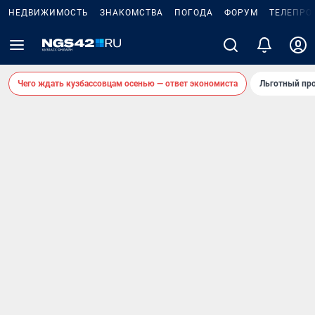
НЕДВИЖИМОСТЬ
ЗНАКОМСТВА
ПОГОДА
ФОРУМ
ТЕЛЕПРО
Чего ждать кузбассовцам осенью — ответ экономиста
Льготный про