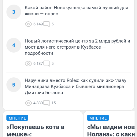
Какой район Новокузнецка самый лучший для
3
жизни — опрос
6 149
5
Новый логистический центр за 2 млрд рублей и
4
мост для него отстроят в Кузбассе —
подробности
6 137
5
Наручники вместо Rolex: как судили экс-главу
5
Минздрава Кузбасса и бывшего миллионера
Дмитрия Беглова
4 839
15
МНЕНИЕ
МНЕНИЕ
«Покупаешь кота в
«Мы видим нов
мешке»:
Нолана»: с каки