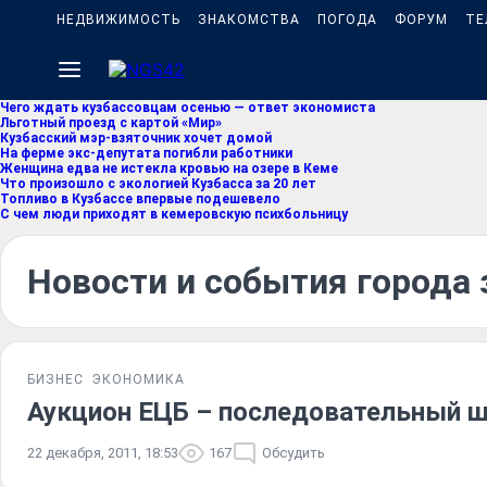
НЕДВИЖИМОСТЬ
ЗНАКОМСТВА
ПОГОДА
ФОРУМ
ТЕ
Чего ждать кузбассовцам осенью — ответ экономиста
Льготный проезд с картой «Мир»
Кузбасский мэр-взяточник хочет домой
На ферме экс-депутата погибли работники
Женщина едва не истекла кровью на озере в Кеме
Что произошло с экологией Кузбасса за 20 лет
Топливо в Кузбассе впервые подешевело
С чем люди приходят в кемеровскую психбольницу
Новости и события города 
БИЗНЕС
ЭКОНОМИКА
Аукцион ЕЦБ – последовательный ш
22 декабря, 2011, 18:53
167
Обсудить