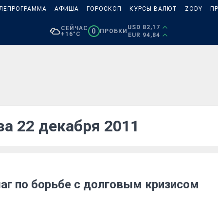
ЛЕПРОГРАММА
АФИША
ГОРОСКОП
КУРСЫ ВАЛЮТ
ZODY
П
USD 82,17
СЕЙЧАС
0
ПРОБКИ
+16°C
EUR 94,84
за 22 декабря 2011
аг по борьбе с долговым кризисом