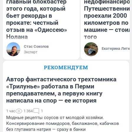
главный блокбастер
недофинансиро
этого года, который
Путешественни
бьет рекорды в
проехали 2000
прокате: честный
километров по 
отзыв на «Одиссею»
машине — стоил
Нолана
того
Стас Соколов
Екатерина Литк
Эксперт
РЕКОМЕНДУЕМ
Автор фантастического трехтомника
«Трилунье» работала в Перми
преподавателем, а первую книгу
написала на спор — ее история
1 час
1 364
1
Модные рецепты соусов от молодой хозяйки.
Консервирование помидоров, баклажанов, кабачков
без глутамата натрия — сразу в банки