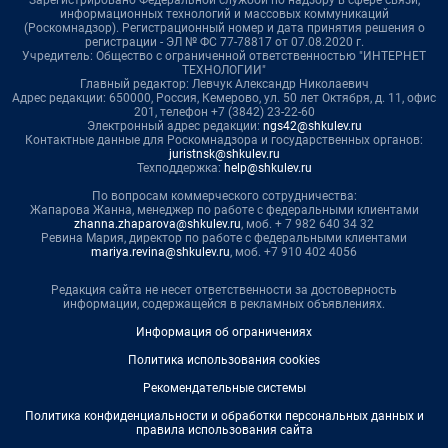
Зарегистрировано Федеральной службой по надзору в сфере связи,
информационных технологий и массовых коммуникаций
(Роскомнадзор). Регистрационный номер и дата принятия решения о
регистрации - ЭЛ № ФС 77-78817 от 07.08.2020 г.
Учредитель: Общество с ограниченной ответственностью "ИНТЕРНЕТ
ТЕХНОЛОГИИ"
Главный редактор: Левчук Александр Николаевич
Адрес редакции: 650000, Россия, Кемерово, ул. 50 лет Октября, д. 11, офис
201, телефон +7 (3842) 23-22-60
Электронный адрес редакции:
ngs42@shkulev.ru
Контактные данные для Роскомнадзора и государственных органов:
juristnsk@shkulev.ru
Техподдержка:
help@shkulev.ru
По вопросам коммерческого сотрудничества:
Жапарова Жанна, менеджер по работе с федеральными клиентами
zhanna.zhaparova@shkulev.ru
, моб. + 7 982 640 34 32
Ревина Мария, директор по работе с федеральными клиентами
mariya.revina@shkulev.ru
, моб. +7 910 402 4056
Редакция сайта не несет ответственности за достоверность
информации, содержащейся в рекламных объявлениях.
Информация об ограничениях
Политика использования cookies
Рекомендательные системы
Политика конфиденциальности и обработки персональных данных и
правила использования сайта