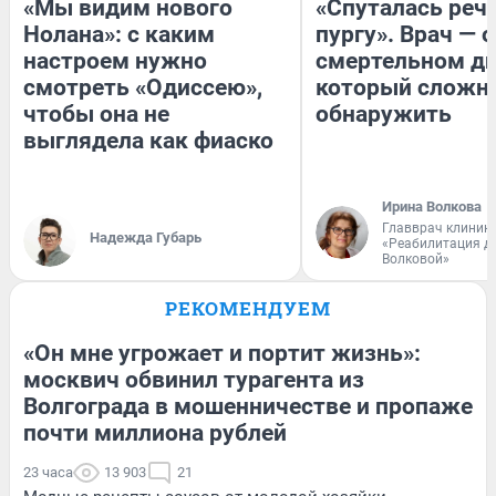
«Мы видим нового
«Спуталась речь
Нолана»: с каким
пургу». Врач — о
настроем нужно
смертельном ди
смотреть «Одиссею»,
который сложн
чтобы она не
обнаружить
выглядела как фиаско
Ирина Волкова
Главврач клиник
Надежда Губарь
«Реабилитация д
Волковой»
РЕКОМЕНДУЕМ
«Он мне угрожает и портит жизнь»:
москвич обвинил турагента из
Волгограда в мошенничестве и пропаже
почти миллиона рублей
23 часа
13 903
21