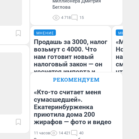
миллионера Дмитрия
Беглова
4 718
15
МНЕНИЕ
МНЕНИЕ
Продашь за 3000, налог
«Мы ви
возьмут с 4000. Что
Нолана
нам готовит новый
настро
налоговый закон — он
смотре
коснется импорта и
чтобы 
даже репетиторов
выгляд
РЕКОМЕНДУЕМ
«Кто-то считает меня
сумасшедшей».
Екатеринбурженка
Анастасия Завгородняя
На
приютила дома 200
жирафов — фото и видео
11 часов
14 421
40