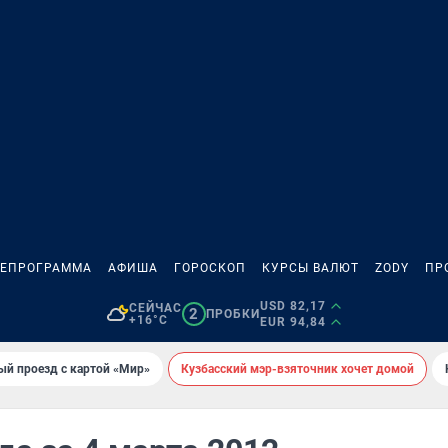
ЛЕПРОГРАММА
АФИША
ГОРОСКОП
КУРСЫ ВАЛЮТ
ZODY
ПР
USD 82,17
СЕЙЧАС
2
ПРОБКИ
+16°C
EUR 94,84
ый проезд с картой «Мир»
Кузбасский мэр-взяточник хочет домой