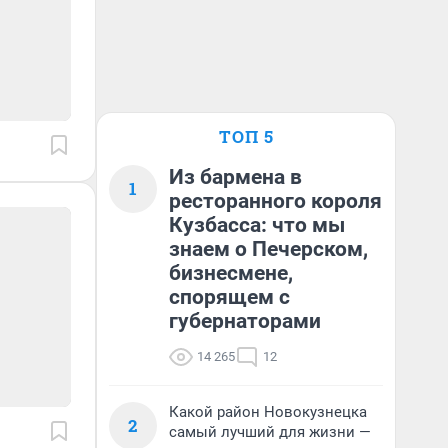
ТОП 5
Из бармена в
1
ресторанного короля
Кузбасса: что мы
знаем о Печерском,
бизнесмене,
спорящем с
губернаторами
14 265
12
Какой район Новокузнецка
2
самый лучший для жизни —