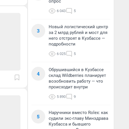
опрос
6 043
5
Новый логистический центр
3
за 2 млрд рублей и мост для
него отстроят в Кузбассе —
подробности
6 025
5
Обрушившийся в Кузбассе
4
склад Wildberries планирует
возобновить работу — что
происходит внутри
5 890
9
Наручники вместо Rolex: как
5
судили экс-главу Минздрава
Кузбасса и бывшего