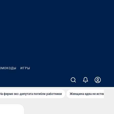
ОМОКОДЫ
ИГРЫ
На ферме экс-депутата погибли работники
Женщина едва не истекла кро