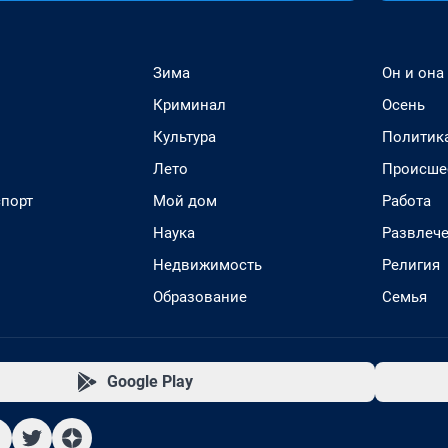
Зима
Он и она
Криминал
Осень
Культура
Политик
Лето
Происше
спорт
Мой дом
Работа
Наука
Развлеч
Недвижимость
Религия
Образование
Семья
Google Play