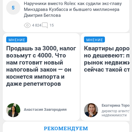
Наручники вместо Rolex: как судили экс-главу
5
Минздрава Кузбасса и бывшего миллионера
Дмитрия Беглова
4 824
15
МНЕНИЕ
МНЕНИЕ
Продашь за 3000, налог
Квартиры доро
возьмут с 4000. Что
но дешевеют: п
нам готовит новый
рынок недвижи
налоговый закон — он
сейчас такой с
коснется импорта и
даже репетиторов
Екатерина Тороп
Анастасия Завгородняя
директор агентст
недвижимости
РЕКОМЕНДУЕМ