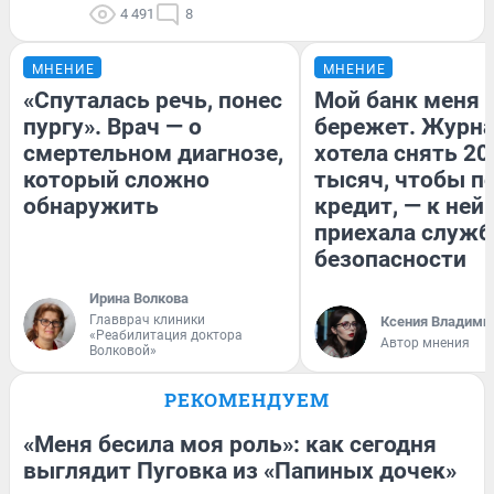
4 491
8
МНЕНИЕ
МНЕНИЕ
«Спуталась речь, понес
Мой банк меня
пургу». Врач — о
бережет. Журн
смертельном диагнозе,
хотела снять 20
который сложно
тысяч, чтобы п
обнаружить
кредит, — к ней
приехала служб
безопасности
Ирина Волкова
Главврач клиники
Ксения Владими
«Реабилитация доктора
Автор мнения
Волковой»
РЕКОМЕНДУЕМ
«Меня бесила моя роль»: как сегодня
выглядит Пуговка из «Папиных дочек»