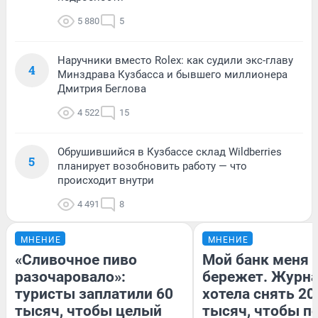
5 880
5
Наручники вместо Rolex: как судили экс-главу
4
Минздрава Кузбасса и бывшего миллионера
Дмитрия Беглова
4 522
15
Обрушившийся в Кузбассе склад Wildberries
5
планирует возобновить работу — что
происходит внутри
4 491
8
МНЕНИЕ
МНЕНИЕ
«Сливочное пиво
Мой банк меня
разочаровало»:
бережет. Журн
туристы заплатили 60
хотела снять 20
тысяч, чтобы целый
тысяч, чтобы п