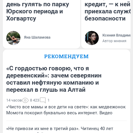
день гулять по парку
кредит, — к ней
Юрского периода и
приехала служб
Хогвартсу
безопасности
Ксения Владими
Яна Шаламова
Автор мнения
РЕКОМЕНДУЕМ
«С гордостью говорю, что я
деревенский»: зачем северянин
оставил нефтяную компанию и
переехал в глушь на Алтай
14 часов
8 423
1
«Чисто все мамы и все дети на свете»: как медвежонок
Момота покорил буквально весь интернет. Видео
«Не привози их мне в третий раз». Читинец 40 лет