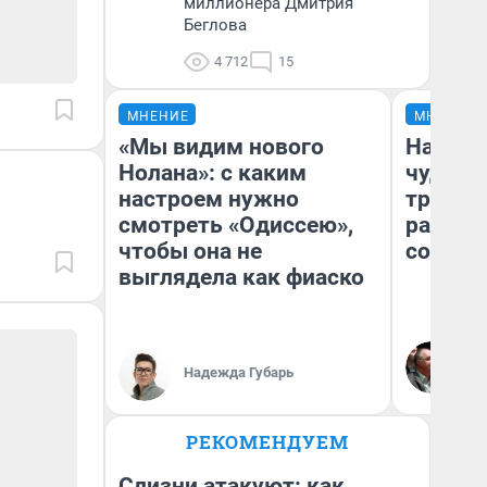
миллионера Дмитрия
Беглова
4 712
15
МНЕНИЕ
МНЕНИЕ
«Мы видим нового
Наслед
Нолана»: с каким
чудом 
настроем нужно
трансп
смотреть «Одиссею»,
разнес
чтобы она не
советс
выглядела как фиаско
Ол
Бл
Надежда Губарь
вл
би
РЕКОМЕНДУЕМ
Слизни атакуют: как