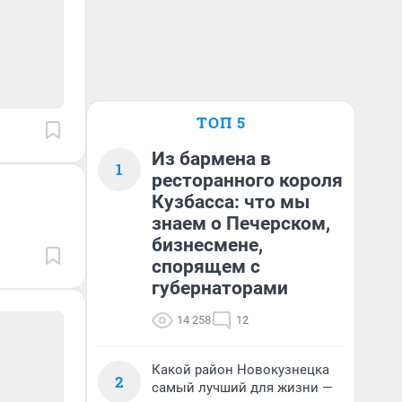
ТОП 5
Из бармена в
1
ресторанного короля
Кузбасса: что мы
знаем о Печерском,
бизнесмене,
спорящем с
губернаторами
14 258
12
Какой район Новокузнецка
2
самый лучший для жизни —