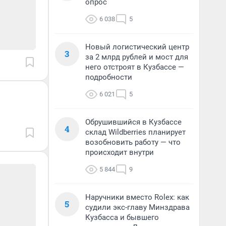
опрос
6 038
5
Новый логистический центр
3
за 2 млрд рублей и мост для
него отстроят в Кузбассе —
подробности
6 021
5
Обрушившийся в Кузбассе
4
склад Wildberries планирует
возобновить работу — что
происходит внутри
5 844
9
Наручники вместо Rolex: как
5
судили экс-главу Минздрава
Кузбасса и бывшего