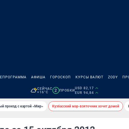
ЛЕПРОГРАММА
АФИША
ГОРОСКОП
КУРСЫ ВАЛЮТ
ZODY
ПР
USD 82,17
СЕЙЧАС
2
ПРОБКИ
+16°C
EUR 94,84
ый проезд с картой «Мир»
Кузбасский мэр-взяточник хочет домой