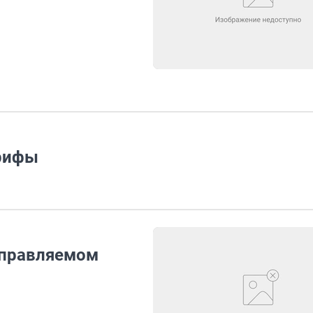
арифы
управляемом