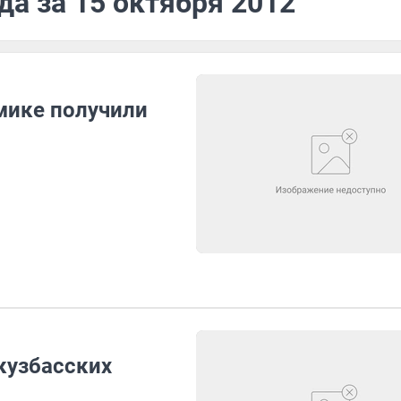
да за 15 октября 2012
мике получили
кузбасских