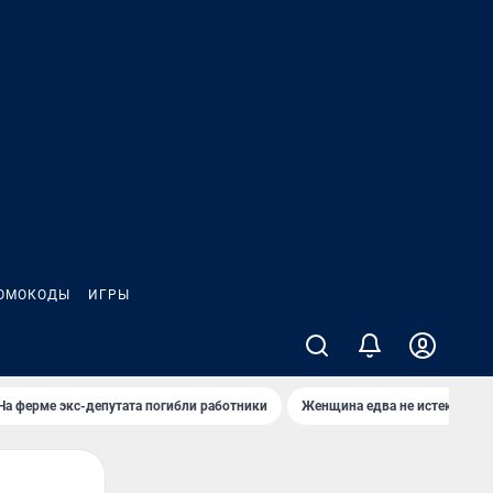
ОМОКОДЫ
ИГРЫ
На ферме экс-депутата погибли работники
Женщина едва не истекла кро