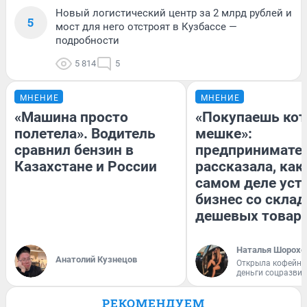
Новый логистический центр за 2 млрд рублей и
5
мост для него отстроят в Кузбассе —
подробности
5 814
5
МНЕНИЕ
МНЕНИЕ
«Машина просто
«Покупаешь кот
полетела». Водитель
мешке»:
сравнил бензин в
предпринимате
Казахстане и России
рассказала, как
самом деле уст
бизнес со скла
дешевых товар
Наталья Шорохо
Анатолий Кузнецов
Открыла кофейну
деньги соцразви
РЕКОМЕНДУЕМ