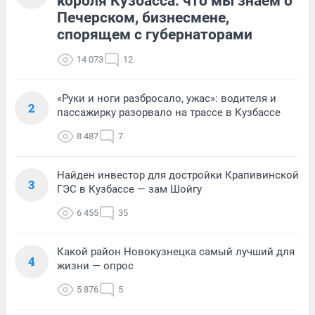
короля Кузбасса: что мы знаем о
Печерском, бизнесмене,
спорящем с губернаторами
14 073
12
«Руки и ноги разбросало, ужас»: водителя и
2
пассажирку разорвало на трассе в Кузбассе
8 487
7
Найден инвестор для достройки Крапивинской
3
ГЭС в Кузбассе — зам Шойгу
6 455
35
Какой район Новокузнецка самый лучший для
4
жизни — опрос
5 876
5