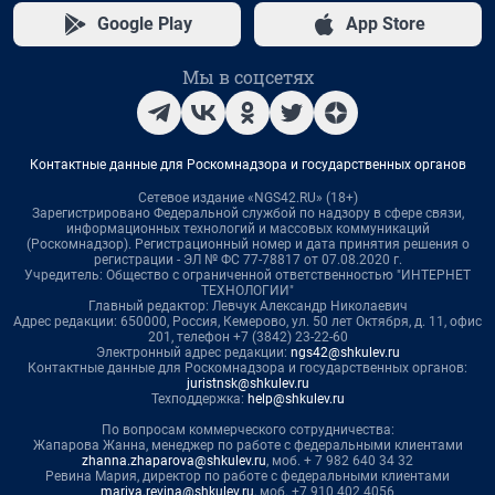
Google Play
App Store
Мы в соцсетях
Контактные данные для Роскомнадзора и государственных органов
Сетевое издание «NGS42.RU» (18+)
Зарегистрировано Федеральной службой по надзору в сфере связи,
информационных технологий и массовых коммуникаций
(Роскомнадзор). Регистрационный номер и дата принятия решения о
регистрации - ЭЛ № ФС 77-78817 от 07.08.2020 г.
Учредитель: Общество с ограниченной ответственностью "ИНТЕРНЕТ
ТЕХНОЛОГИИ"
Главный редактор: Левчук Александр Николаевич
Адрес редакции: 650000, Россия, Кемерово, ул. 50 лет Октября, д. 11, офис
201, телефон +7 (3842) 23-22-60
Электронный адрес редакции:
ngs42@shkulev.ru
Контактные данные для Роскомнадзора и государственных органов:
juristnsk@shkulev.ru
Техподдержка:
help@shkulev.ru
По вопросам коммерческого сотрудничества:
Жапарова Жанна, менеджер по работе с федеральными клиентами
zhanna.zhaparova@shkulev.ru
, моб. + 7 982 640 34 32
Ревина Мария, директор по работе с федеральными клиентами
mariya.revina@shkulev.ru
, моб. +7 910 402 4056