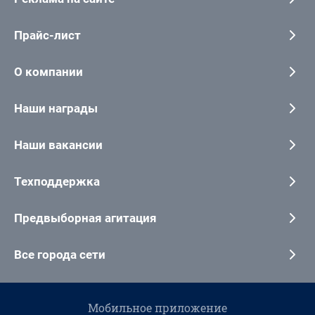
Прайс-лист
О компании
Наши награды
Наши вакансии
Техподдержка
Предвыборная агитация
Все города сети
Мобильное приложение