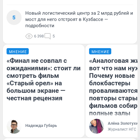
Новый логистический центр за 2 млрд рублей и
5
мост для него отстроят в Кузбассе —
подробности
6 398
5
МНЕНИЕ
МНЕНИЕ
«Финал не совпал с
«Аналоговая жи
ожиданиями»: стоит ли
вот что нам нуж
смотреть фильм
Почему новые
«Старый орел» на
блокбастеры
большом экране —
проваливаются,
честная рецензия
повторы стары
фильмов собир
полные залы
Алёна Золотухи
Надежда Губарь
Журналист НГС