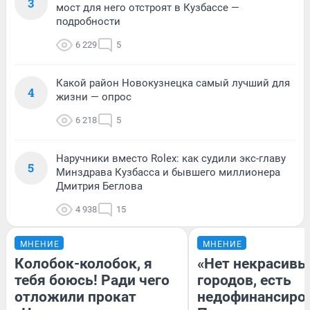
3
мост для него отстроят в Кузбассе —
подробности
6 229
5
Какой район Новокузнецка самый лучший для
4
жизни — опрос
6 218
5
Наручники вместо Rolex: как судили экс-главу
5
Минздрава Кузбасса и бывшего миллионера
Дмитрия Беглова
4 938
15
МНЕНИЕ
МНЕНИЕ
Колобок-колобок, я
«Нет некрасивы
тебя боюсь! Ради чего
городов, есть
отложили прокат
недофинансиро