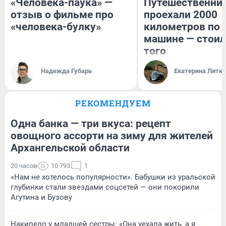
«Человека-паука» —
Путешественни
отзыв о фильме про
проехали 2000
«человека-булку»
километров по 
машине — стоил
того
Надежда Губарь
Екатерина Литк
РЕКОМЕНДУЕМ
Одна банка — три вкуса: рецепт
овощного ассорти на зиму для жителей
Архангельской области
20 часов
10 793
1
«Нам не хотелось популярности». Бабушки из уральской
глубинки стали звездами соцсетей — они покорили
Агутина и Бузову
Накипело у младшей сестры: «Она уехала жить, а я