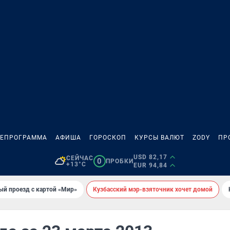
ЛЕПРОГРАММА
АФИША
ГОРОСКОП
КУРСЫ ВАЛЮТ
ZODY
ПР
USD 82,17
СЕЙЧАС
0
ПРОБКИ
+13°C
EUR 94,84
ый проезд с картой «Мир»
Кузбасский мэр-взяточник хочет домой