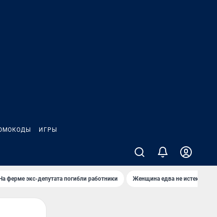
ОМОКОДЫ
ИГРЫ
На ферме экс-депутата погибли работники
Женщина едва не истекла кро