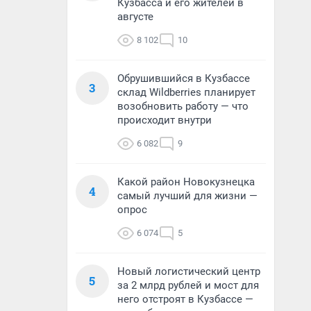
Кузбасса и его жителей в
августе
8 102
10
Обрушившийся в Кузбассе
3
склад Wildberries планирует
возобновить работу — что
происходит внутри
6 082
9
Какой район Новокузнецка
4
самый лучший для жизни —
опрос
6 074
5
Новый логистический центр
5
за 2 млрд рублей и мост для
него отстроят в Кузбассе —