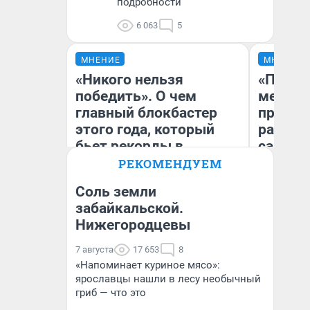
подробности
6 063
5
МНЕНИЕ
МНЕНИЕ
«Никого нельзя
«Покуп
победить». О чем
мешке»
главный блокбастер
предпр
этого года, который
рассказ
бьет рекорды в
самом 
прокате: честный
бизнес
РЕКОМЕНДУЕМ
отзыв на «Одиссею»
дешевы
Соль земли
Нолана
забайкальской.
На
Стас Соколов
Нижегородцевы
От
Эксперт
де
7 августа
17 653
8
«Напоминает куриное мясо»:
ярославцы нашли в лесу необычный
гриб — что это