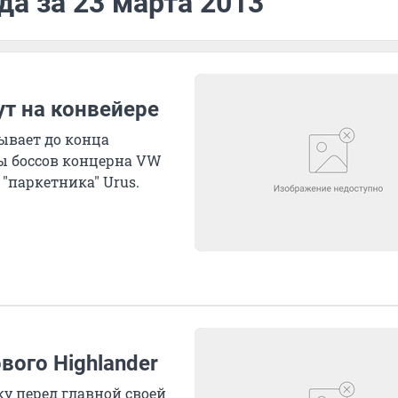
да за 23 марта 2013
ут на конвейере
ывает до конца
ны боссов концерна VW
"паркетника" Urus.
вого Highlander
ку перед главной своей