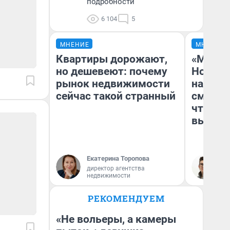
подробности
6 104
5
МНЕНИЕ
МНЕНИЕ
Квартиры дорожают,
«Мы ви
но дешевеют: почему
Нолана
рынок недвижимости
настро
сейчас такой странный
смотре
чтобы 
выгляд
Екатерина Торопова
На
директор агентства
недвижимости
РЕКОМЕНДУЕМ
«Не вольеры, а камеры