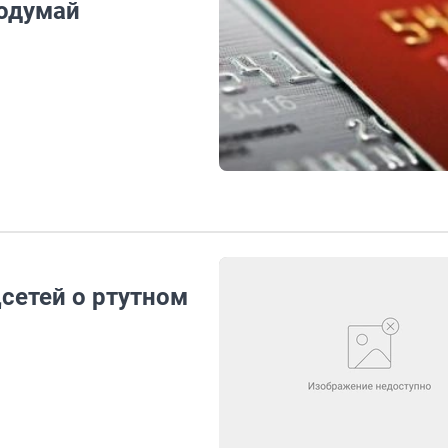
подумай
цсетей о ртутном