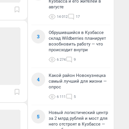
Кузбасса и его жителей в
августе
14 012
17
Обрушившийся в Кузбассе
3
склад Wildberries планирует
возобновить работу — что
происходит внутри
6 274
9
Какой район Новокузнецка
4
самый лучший для жизни —
опрос
6 111
5
Новый логистический центр
5
за 2 млрд рублей и мост для
него отстроят в Кузбассе —