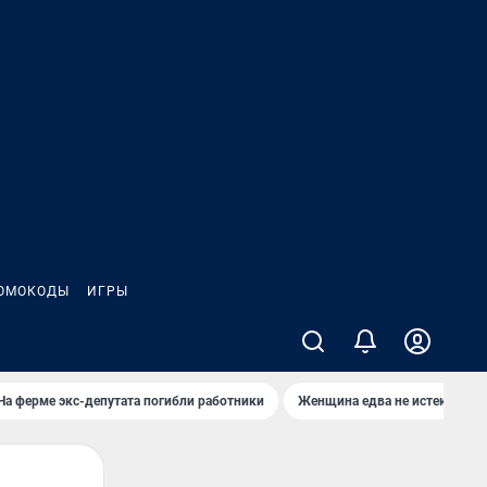
ОМОКОДЫ
ИГРЫ
На ферме экс-депутата погибли работники
Женщина едва не истекла кро