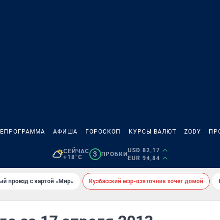
ЛЕПРОГРАММА
АФИША
ГОРОСКОП
КУРСЫ ВАЛЮТ
ZODY
ПР
USD 82,17
СЕЙЧАС
3
ПРОБКИ
+18°C
EUR 94,84
ый проезд с картой «Мир»
Кузбасский мэр-взяточник хочет домой