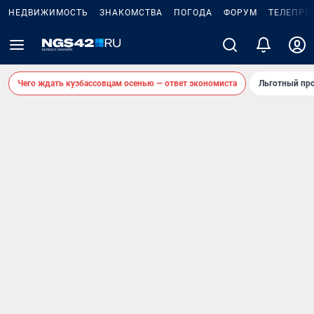
НЕДВИЖИМОСТЬ
ЗНАКОМСТВА
ПОГОДА
ФОРУМ
ТЕЛЕПРО
Чего ждать кузбассовцам осенью — ответ экономиста
Льготный про