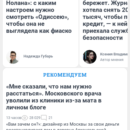
Нолана»: с каким
бережет. Журн
настроем нужно
хотела снять 20
смотреть «Одиссею»,
тысяч, чтобы п
чтобы она не
кредит, — к ней
выглядела как фиаско
приехала служб
безопасности
Ксения Владими
Надежда Губарь
Автор мнения
РЕКОМЕНДУЕМ
«Мне сказали, что нам нужно
расстаться». Московского врача
уволили из клиники из-за мата в
личном блоге
13 часов
28 029
21
«Вам зачем он?»: дизайнер из Москвы за свои деньги
восстанавливает дом в деревне Архангельской