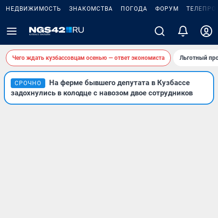
НЕДВИЖИМОСТЬ
ЗНАКОМСТВА
ПОГОДА
ФОРУМ
ТЕЛЕПРО
Чего ждать кузбассовцам осенью — ответ экономиста
Льготный про
На ферме бывшего депутата в Кузбассе
СРОЧНО
задохнулись в колодце с навозом двое сотрудников