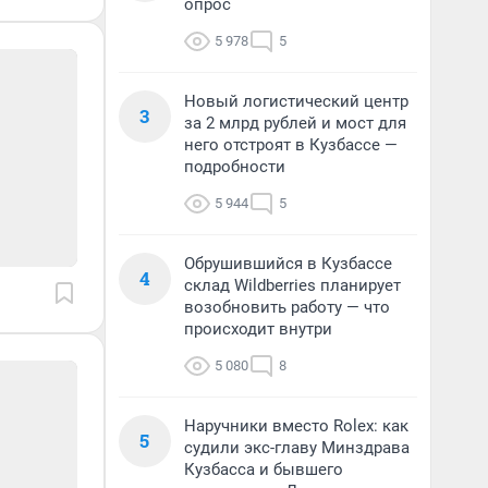
опрос
5 978
5
Новый логистический центр
3
за 2 млрд рублей и мост для
него отстроят в Кузбассе —
подробности
5 944
5
Обрушившийся в Кузбассе
4
склад Wildberries планирует
возобновить работу — что
происходит внутри
5 080
8
Наручники вместо Rolex: как
5
судили экс-главу Минздрава
Кузбасса и бывшего