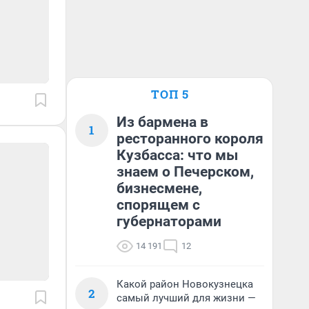
ТОП 5
Из бармена в
1
ресторанного короля
Кузбасса: что мы
знаем о Печерском,
бизнесмене,
спорящем с
губернаторами
14 191
12
Какой район Новокузнецка
2
самый лучший для жизни —