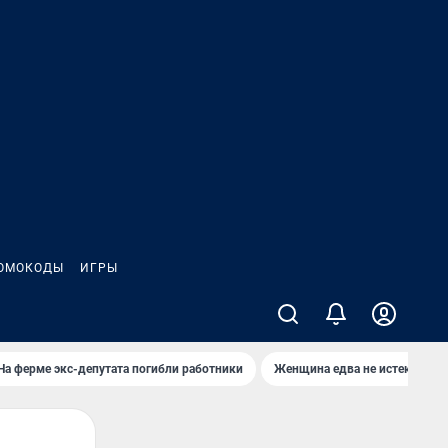
ОМОКОДЫ
ИГРЫ
На ферме экс-депутата погибли работники
Женщина едва не истекла кро