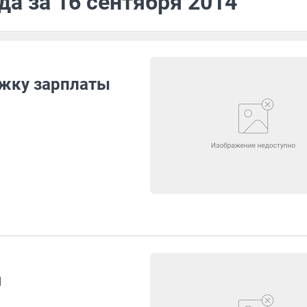
да за 16 сентября 2014
ржку зарплаты
я