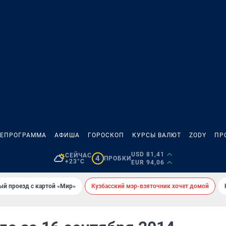
ЛЕПРОГРАММА
АФИША
ГОРОСКОП
КУРСЫ ВАЛЮТ
ZODY
ПР
USD 81,41
СЕЙЧАС
4
ПРОБКИ
+23°C
EUR 94,06
ый проезд с картой «Мир»
Кузбасский мэр-взяточник хочет домой