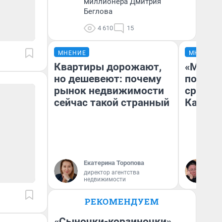
миллионера Дмитрия
Беглова
4 610
15
МНЕНИЕ
МНЕНИЕ
Квартиры дорожают,
«Машин
но дешевеют: почему
полете
рынок недвижимости
сравни
сейчас такой странный
Казахс
Екатерина Торопова
Ан
директор агентства
недвижимости
РЕКОМЕНДУЕМ
«Сыночки-корзиночки»