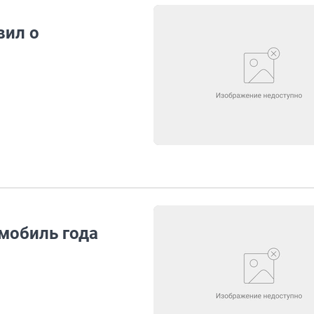
вил о
омобиль года