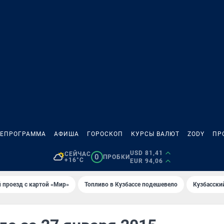
ЛЕПРОГРАММА
АФИША
ГОРОСКОП
КУРСЫ ВАЛЮТ
ZODY
ПР
USD 81,41
СЕЙЧАС
0
ПРОБКИ
+16°C
EUR 94,06
 проезд с картой «Мир»
Топливо в Кузбассе подешевело
Кузбасски