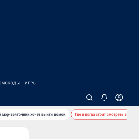
ОМОКОДЫ
ИГРЫ
й мэр-взяточник хочет выйти домой
Где и когда стоит смотреть звездоп