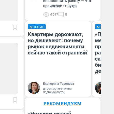
возобновить работу — что
происходит внутри
4 517
8
МНЕНИЕ
МНЕНИЕ
Квартиры дорожают,
«Покуп
но дешевеют: почему
мешке»
рынок недвижимости
предпр
сейчас такой странный
рассказ
самом 
бизнес
дешевы
Екатерина Торопова
На
директор агентства
От
недвижимости
де
РЕКОМЕНДУЕМ
«Четырех мужей