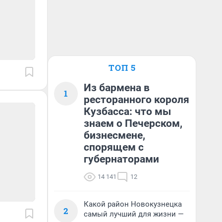
ТОП 5
Из бармена в
1
ресторанного короля
Кузбасса: что мы
знаем о Печерском,
бизнесмене,
спорящем с
губернаторами
14 141
12
Какой район Новокузнецка
2
самый лучший для жизни —