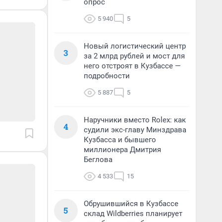
опрос
5 940
5
Новый логистический центр
3
за 2 млрд рублей и мост для
него отстроят в Кузбассе —
подробности
5 887
5
Наручники вместо Rolex: как
4
судили экс-главу Минздрава
Кузбасса и бывшего
миллионера Дмитрия
Беглова
4 533
15
Обрушившийся в Кузбассе
5
склад Wildberries планирует