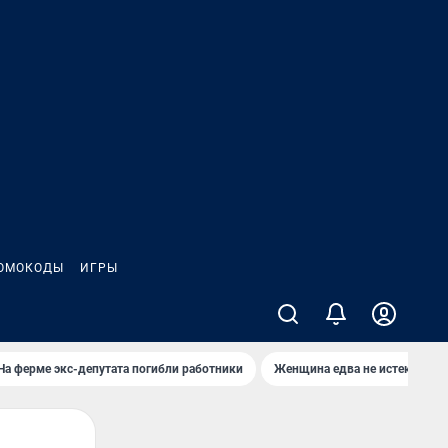
ОМОКОДЫ
ИГРЫ
На ферме экс-депутата погибли работники
Женщина едва не истекла кро