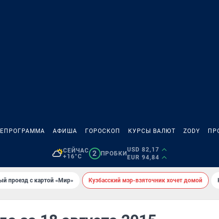
ЛЕПРОГРАММА
АФИША
ГОРОСКОП
КУРСЫ ВАЛЮТ
ZODY
ПР
USD 82,17
СЕЙЧАС
2
ПРОБКИ
+16°C
EUR 94,84
ый проезд с картой «Мир»
Кузбасский мэр-взяточник хочет домой