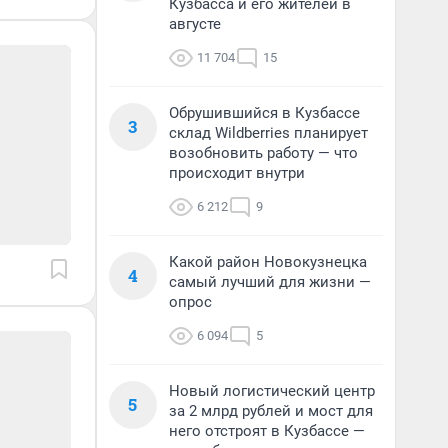
Кузбасса и его жителей в
августе
11 704
15
Обрушившийся в Кузбассе
3
склад Wildberries планирует
возобновить работу — что
происходит внутри
6 212
9
Какой район Новокузнецка
4
самый лучший для жизни —
опрос
6 094
5
Новый логистический центр
5
за 2 млрд рублей и мост для
него отстроят в Кузбассе —