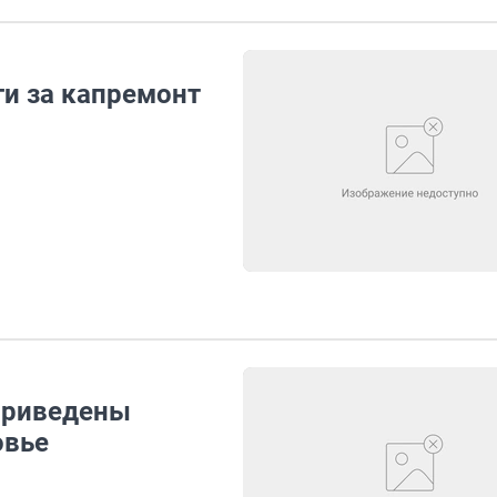
и за капремонт
приведены
овье