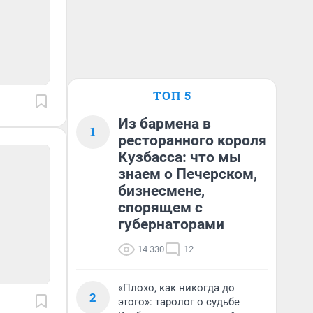
ТОП 5
Из бармена в
1
ресторанного короля
Кузбасса: что мы
знаем о Печерском,
бизнесмене,
спорящем с
губернаторами
14 330
12
«Плохо, как никогда до
2
этого»: таролог о судьбе