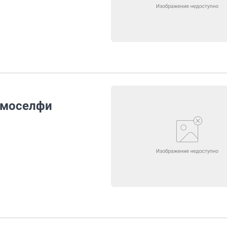
смоселфи