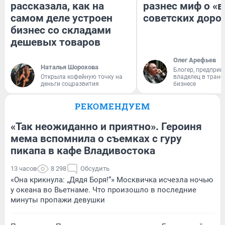
рассказала, как на
разнес миф о «
самом деле устроен
советских доро
бизнес со складами
дешевых товаров
Олег Арефьев
Наталья Шорохова
Блогер, предприн
Открыла кофейную точку на
владелец в тран
деньги соцразвития
бизнесе
РЕКОМЕНДУЕМ
«Так неожиданно и приятно». Героиня
мема вспомнила о съемках с гуру
пикапа в кафе Владивостока
13 часов
8 298
Обсудить
«Она крикнула: „Дядя Боря!“» Москвичка исчезла ночью
у океана во Вьетнаме. Что произошло в последние
минуты пропажи девушки