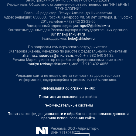
регистрации - ЭЛ № ФС 77-78817 от 07.08.2020 г.
Учредитель: Общество с ограниченной ответственностью "ИНТЕРНЕТ
ТЕХНОЛОГИИ"
Главный редактор: Левчук Александр Николаевич
Адрес редакции: 650000, Россия, Кемерово, ул. 50 лет Октября, д. 11, офис
201, телефон +7 (3842) 23-22-60
Электронный адрес редакции:
ngs42@shkulev.ru
Контактные данные для Роскомнадзора и государственных органов:
juristnsk@shkulev.ru
Техподдержка:
help@shkulev.ru
По вопросам коммерческого сотрудничества:
Жапарова Жанна, менеджер по работе с федеральными клиентами
zhanna.zhaparova@shkulev.ru
, моб. + 7 982 640 34 32
Ревина Мария, директор по работе с федеральными клиентами
mariya.revina@shkulev.ru
, моб. +7 910 402 4056
Редакция сайта не несет ответственности за достоверность
информации, содержащейся в рекламных объявлениях.
Информация об ограничениях
Политика использования cookies
Рекомендательные системы
Политика конфиденциальности и обработки персональных данных и
правила использования сайта