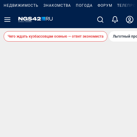
НЕДВИЖИМОСТЬ
ЗНАКОМСТВА
ПОГОДА
ФОРУМ
ТЕЛЕПРО
Чего ждать кузбассовцам осенью — ответ экономиста
Льготный про