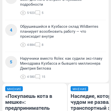
подробности
5 923
5
Обрушившийся в Кузбассе склад Wildberries
4
планирует возобновить работу — что
происходит внутри
4 884
8
Наручники вместо Rolex: как судили экс-главу
5
Минздрава Кузбасса и бывшего миллионера
Дмитрия Беглова
4 580
15
МНЕНИЕ
МНЕНИЕ
«Покупаешь кота в
Наследие, кото
мешке»:
чудом не разва
предприниматель
транспортный э