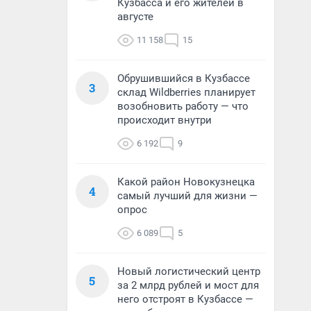
Кузбасса и его жителей в
августе
11 158
15
Обрушившийся в Кузбассе
3
склад Wildberries планирует
возобновить работу — что
происходит внутри
6 192
9
Какой район Новокузнецка
4
самый лучший для жизни —
опрос
6 089
5
Новый логистический центр
5
за 2 млрд рублей и мост для
него отстроят в Кузбассе —