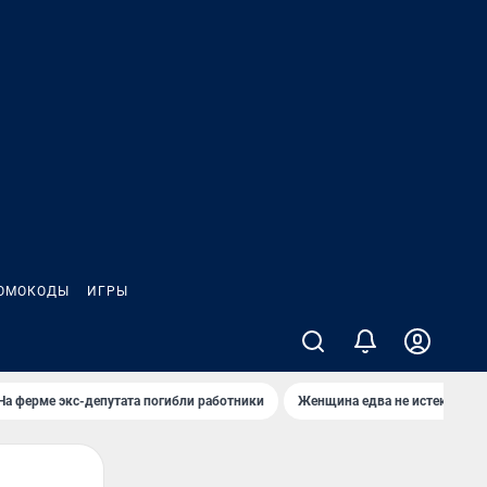
ОМОКОДЫ
ИГРЫ
На ферме экс-депутата погибли работники
Женщина едва не истекла кро