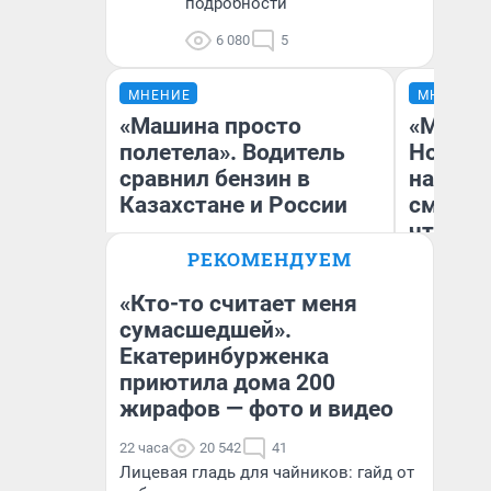
подробности
6 080
5
МНЕНИЕ
МНЕНИЕ
«Машина просто
«Мы ви
полетела». Водитель
Нолана
сравнил бензин в
настро
Казахстане и России
смотре
чтобы 
выгляд
РЕКОМЕНДУЕМ
«Кто-то считает меня
сумасшедшей».
Екатеринбурженка
Анатолий Кузнецов
На
приютила дома 200
жирафов — фото и видео
22 часа
20 542
41
Лицевая гладь для чайников: гайд от