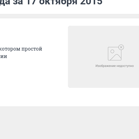
да за 17 октября 2015
 котором простой
сии