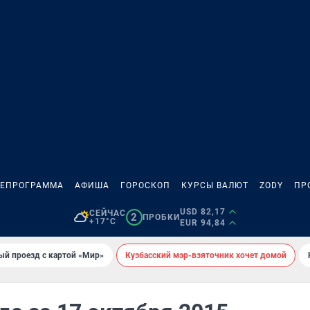
ЛЕПРОГРАММА
АФИША
ГОРОСКОП
КУРСЫ ВАЛЮТ
ZODY
ПР
USD 82,17
СЕЙЧАС
2
ПРОБКИ
+17°C
EUR 94,84
ый проезд с картой «Мир»
Кузбасский мэр-взяточник хочет домой