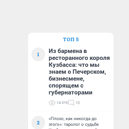
ТОП 5
Из бармена в
1
ресторанного короля
Кузбасса: что мы
знаем о Печерском,
бизнесмене,
спорящем с
губернаторами
14 319
12
«Плохо, как никогда до
2
этого»: таролог о судьбе