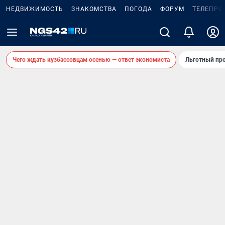
НЕДВИЖИМОСТЬ
ЗНАКОМСТВА
ПОГОДА
ФОРУМ
ТЕЛЕПРО
Чего ждать кузбассовцам осенью — ответ экономиста
Льготный про