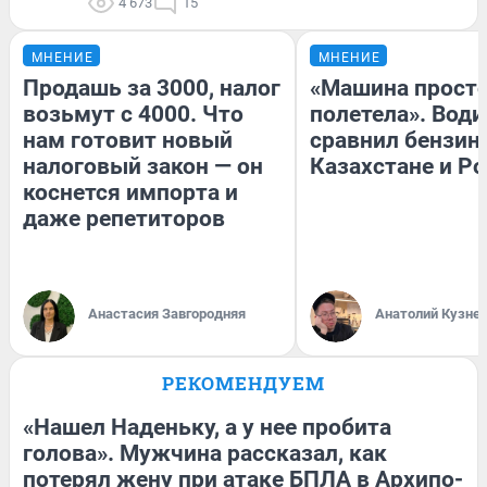
4 673
15
МНЕНИЕ
МНЕНИЕ
Продашь за 3000, налог
«Машина прост
возьмут с 4000. Что
полетела». Води
нам готовит новый
сравнил бензин
налоговый закон — он
Казахстане и Р
коснется импорта и
даже репетиторов
Анастасия Завгородняя
Анатолий Кузне
РЕКОМЕНДУЕМ
«Нашел Наденьку, а у нее пробита
голова». Мужчина рассказал, как
потерял жену при атаке БПЛА в Архипо-