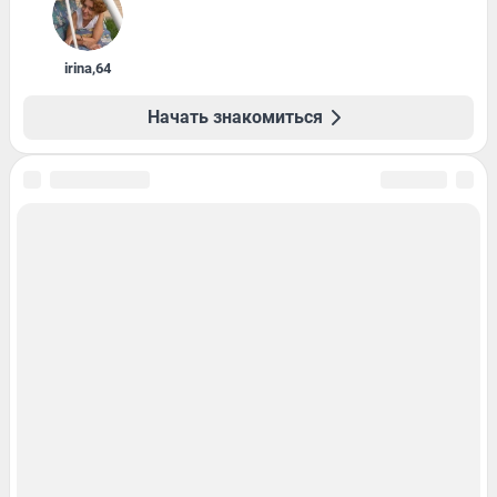
irina
,
64
Начать знакомиться