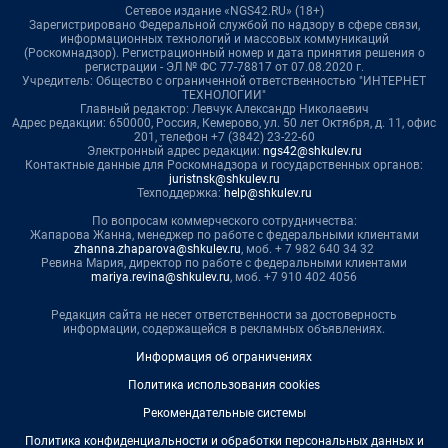
Сетевое издание «NGS42.RU» (18+)
Зарегистрировано Федеральной службой по надзору в сфере связи,
информационных технологий и массовых коммуникаций
(Роскомнадзор). Регистрационный номер и дата принятия решения о
регистрации - ЭЛ № ФС 77-78817 от 07.08.2020 г.
Учредитель: Общество с ограниченной ответственностью "ИНТЕРНЕТ
ТЕХНОЛОГИИ"
Главный редактор: Левчук Александр Николаевич
Адрес редакции: 650000, Россия, Кемерово, ул. 50 лет Октября, д. 11, офис
201, телефон +7 (3842) 23-22-60
Электронный адрес редакции:
ngs42@shkulev.ru
Контактные данные для Роскомнадзора и государственных органов:
juristnsk@shkulev.ru
Техподдержка:
help@shkulev.ru
По вопросам коммерческого сотрудничества:
Жапарова Жанна, менеджер по работе с федеральными клиентами
zhanna.zhaparova@shkulev.ru
, моб. + 7 982 640 34 32
Ревина Мария, директор по работе с федеральными клиентами
mariya.revina@shkulev.ru
, моб. +7 910 402 4056
Редакция сайта не несет ответственности за достоверность
информации, содержащейся в рекламных объявлениях.
Информация об ограничениях
Политика использования cookies
Рекомендательные системы
Политика конфиденциальности и обработки персональных данных и