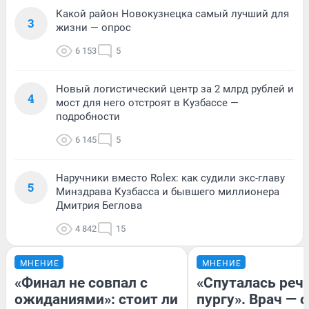
Какой район Новокузнецка самый лучший для
3
жизни — опрос
6 153
5
Новый логистический центр за 2 млрд рублей и
4
мост для него отстроят в Кузбассе —
подробности
6 145
5
Наручники вместо Rolex: как судили экс-главу
5
Минздрава Кузбасса и бывшего миллионера
Дмитрия Беглова
4 842
15
МНЕНИЕ
МНЕНИЕ
«Финал не совпал с
«Спуталась речь
ожиданиями»: стоит ли
пургу». Врач — о