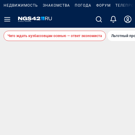
НЕДВИЖИМОСТЬ
ЗНАКОМСТВА
ПОГОДА
ФОРУМ
ТЕЛЕПРО
Чего ждать кузбассовцам осенью — ответ экономиста
Льготный про