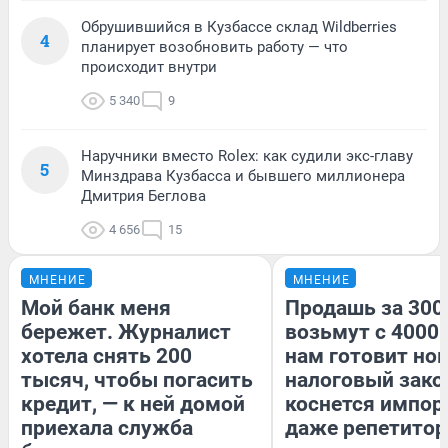
Обрушившийся в Кузбассе склад Wildberries
4
планирует возобновить работу — что
происходит внутри
5 340
9
Наручники вместо Rolex: как судили экс-главу
5
Минздрава Кузбасса и бывшего миллионера
Дмитрия Беглова
4 656
15
МНЕНИЕ
МНЕНИЕ
Мой банк меня
Продашь за 3000
бережет. Журналист
возьмут с 4000.
хотела снять 200
нам готовит но
тысяч, чтобы погасить
налоговый зако
кредит, — к ней домой
коснется импор
приехала служба
даже репетитор