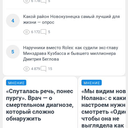
6 178
5
Какой район Новокузнецка самый лучший для
4
жизни — опрос
6 172
5
Наручники вместо Rolex: как судили экс-главу
5
Минздрава Кузбасса и бывшего миллионера
Дмитрия Беглова
4 879
15
МНЕНИЕ
МНЕНИЕ
«Спуталась речь, понес
«Мы видим нов
пургу». Врач — о
Нолана»: с каки
смертельном диагнозе,
настроем нужн
который сложно
смотреть «Одис
обнаружить
чтобы она не
выглядела как 