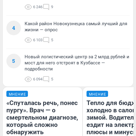
6 246
9
Какой район Новокузнецка самый лучший для
4
жизни — опрос
6 103
5
Новый логистический центр за 2 млрд рублей и
5
мост для него отстроят в Кузбассе —
подробности
6 094
5
МНЕНИЕ
МНЕНИЕ
«Спуталась речь, понес
Тепло для бюдж
пургу». Врач — о
холодно в сало
смертельном диагнозе,
зимой. Водитель
который сложно
ездит на электр
обнаружить
плюсы и минус