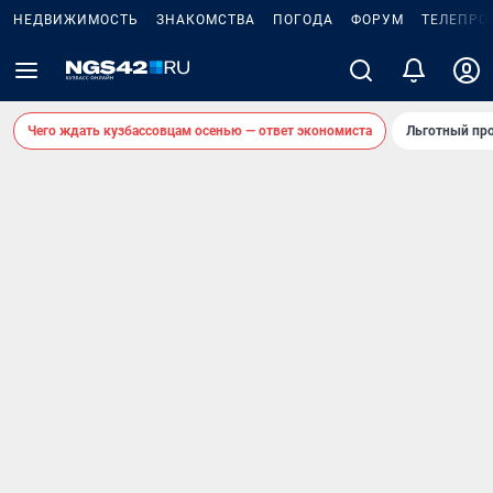
НЕДВИЖИМОСТЬ
ЗНАКОМСТВА
ПОГОДА
ФОРУМ
ТЕЛЕПРО
Чего ждать кузбассовцам осенью — ответ экономиста
Льготный про