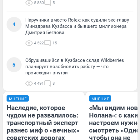
5 880
5
Наручники вместо Rolex: как судили экс-главу
4
Минздрава Кузбасса и бывшего миллионера
Дмитрия Беглова
4 522
15
Обрушившийся в Кузбассе склад Wildberries
5
планирует возобновить работу — что
происходит внутри
4 491
8
МНЕНИЕ
МНЕНИЕ
Наследие, которое
«Мы видим нов
чудом не развалилось:
Нолана»: с каки
транспортный эксперт
настроем нужн
разнес миф о «вечных»
смотреть «Одис
советских дорогах
чтобы она не