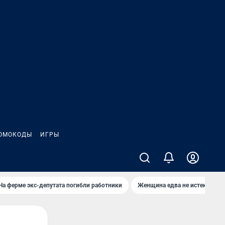
ОМОКОДЫ
ИГРЫ
На ферме экс-депутата погибли работники
Женщина едва не истекла кро