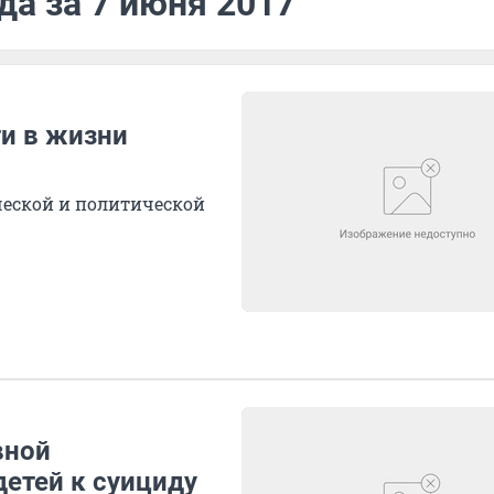
да за 7 июня 2017
и в жизни
ческой и политической
вной
детей к суициду