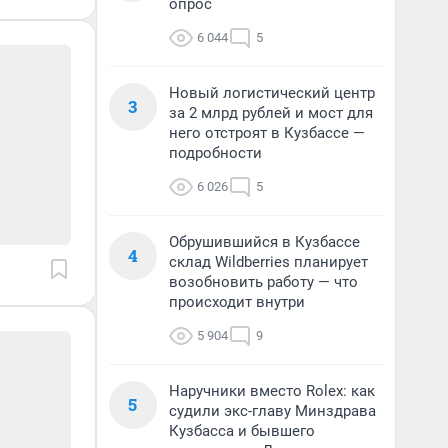
опрос
6 044
5
Новый логистический центр
3
за 2 млрд рублей и мост для
него отстроят в Кузбассе —
подробности
6 026
5
Обрушившийся в Кузбассе
4
склад Wildberries планирует
возобновить работу — что
происходит внутри
5 904
9
Наручники вместо Rolex: как
5
судили экс-главу Минздрава
Кузбасса и бывшего