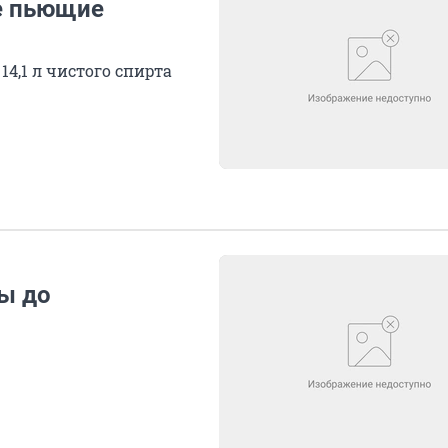
е пьющие
4,1 л чистого спирта
ы до