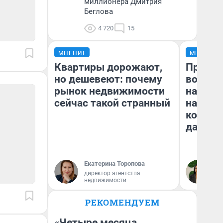
миллионера Дмитрия
Беглова
4 720
15
МНЕНИЕ
МНЕНИЕ
Квартиры дорожают,
Продаш
но дешевеют: почему
возьмут
рынок недвижимости
нам го
сейчас такой странный
налого
коснет
даже р
Екатерина Торопова
Ан
директор агентства
недвижимости
РЕКОМЕНДУЕМ
«Четыре месяца