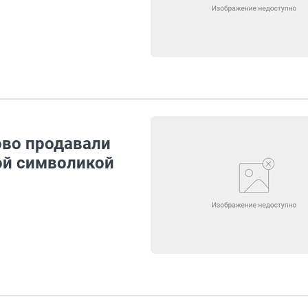
ово продавали
ой символикой