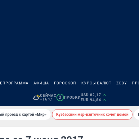
ЛЕПРОГРАММА
АФИША
ГОРОСКОП
КУРСЫ ВАЛЮТ
ZODY
ПР
USD 82,17
СЕЙЧАС
2
ПРОБКИ
+16°C
EUR 94,84
ый проезд с картой «Мир»
Кузбасский мэр-взяточник хочет домой