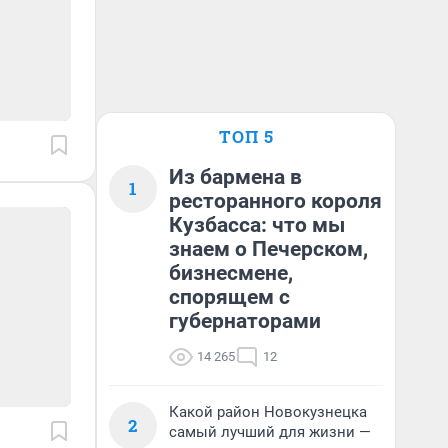
ТОП 5
Из бармена в
1
ресторанного короля
Кузбасса: что мы
знаем о Печерском,
бизнесмене,
спорящем с
губернаторами
14 265
12
Какой район Новокузнецка
2
самый лучший для жизни —