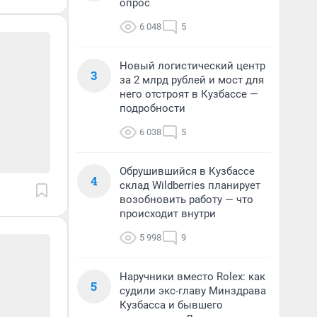
опрос
6 048
5
Новый логистический центр
3
за 2 млрд рублей и мост для
него отстроят в Кузбассе —
подробности
6 038
5
Обрушившийся в Кузбассе
4
склад Wildberries планирует
возобновить работу — что
происходит внутри
5 998
9
Наручники вместо Rolex: как
5
судили экс-главу Минздрава
Кузбасса и бывшего