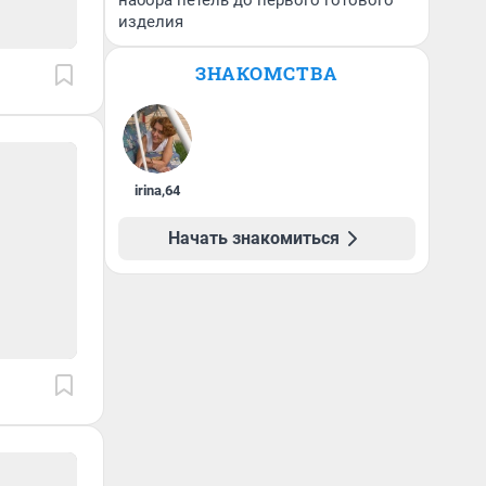
набора петель до первого готового
изделия
ЗНАКОМСТВА
irina
,
64
Начать знакомиться