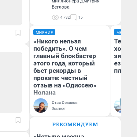
миллионера Дмитрия
Беглова
4 732
15
МНЕНИЕ
МНЕНИЕ
«Никого нельзя
Тепло 
победить». О чем
холодн
главный блокбастер
зимой.
этого года, который
ездит н
бьет рекорды в
плюсы 
прокате: честный
отзыв на «Одиссею»
Нолана
Стас Соколов
Д
Эксперт
РЕКОМЕНДУЕМ
«Четыре месяца