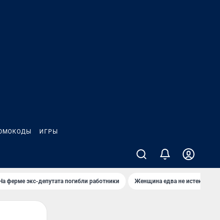
ОМОКОДЫ
ИГРЫ
На ферме экс-депутата погибли работники
Женщина едва не истекла кро