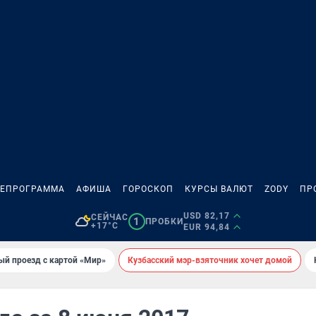
ЛЕПРОГРАММА
АФИША
ГОРОСКОП
КУРСЫ ВАЛЮТ
ZODY
ПР
USD 82,17
СЕЙЧАС
1
ПРОБКИ
+17°C
EUR 94,84
ый проезд с картой «Мир»
Кузбасский мэр-взяточник хочет домой