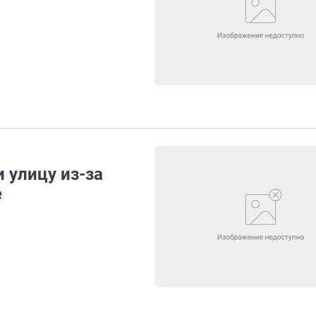
 улицу из-за
е