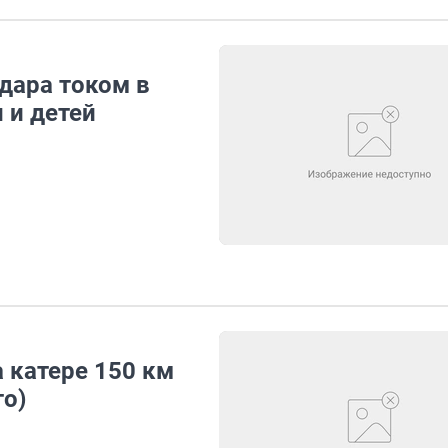
дара током в
 и детей
 катере 150 км
то)