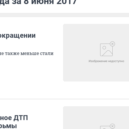
да за 8 июня 2017
сокращении
не также меньше стали
ьное ДТП
юрьмы