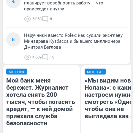
4
планирует возобновить работу — что
происходит внутри
5 058
8
Наручники вместо Rolex: как судили экс-главу
5
Минздрава Кузбасса и бывшего миллионера
Дмитрия Беглова
4 609
15
МНЕНИЕ
МНЕНИЕ
Мой банк меня
«Мы видим нов
бережет. Журналист
Нолана»: с каки
хотела снять 200
настроем нужн
тысяч, чтобы погасить
смотреть «Одис
кредит, — к ней домой
чтобы она не
приехала служба
выглядела как 
безопасности