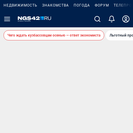
НЕДВИЖИМОСТЬ
ЗНАКОМСТВА
ПОГОДА
ФОРУМ
ТЕЛЕПРО
Чего ждать кузбассовцам осенью — ответ экономиста
Льготный про