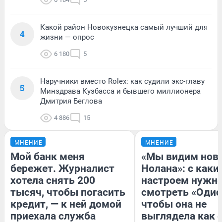
Какой район Новокузнецка самый лучший для
4
жизни — опрос
6 180
5
Наручники вместо Rolex: как судили экс-главу
5
Минздрава Кузбасса и бывшего миллионера
Дмитрия Беглова
4 886
15
МНЕНИЕ
МНЕНИЕ
Мой банк меня
«Мы видим нов
бережет. Журналист
Нолана»: с каки
хотела снять 200
настроем нужн
тысяч, чтобы погасить
смотреть «Одис
кредит, — к ней домой
чтобы она не
приехала служба
выглядела как 