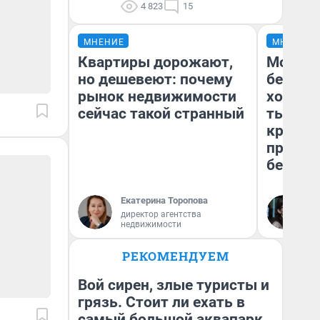
4 823
15
МНЕНИЕ
МНЕНИЕ
Квартиры дорожают,
Мой ба
но дешевеют: почему
береже
рынок недвижимости
хотела 
сейчас такой странный
тысяч,
кредит,
приеха
безопа
Екатерина Торопова
Кс
директор агентства
Ав
недвижимости
РЕКОМЕНДУЕМ
Вой сирен, злые туристы и
грязь. Стоит ли ехать в
самый большой аквапарк