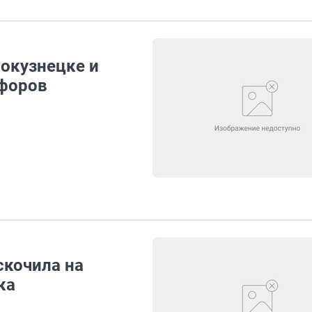
вокузнецке и
офоров
скочила на
ка