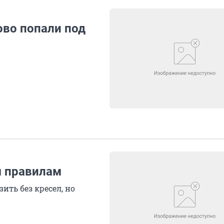
во попали под
м правилам
ить без кресел, но