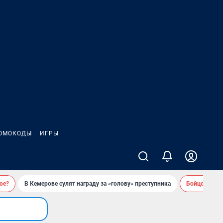
ОМОКОДЫ
ИГРЫ
ое?
В Кемерове сулят награду за «голову» преступника
Бойцовский 