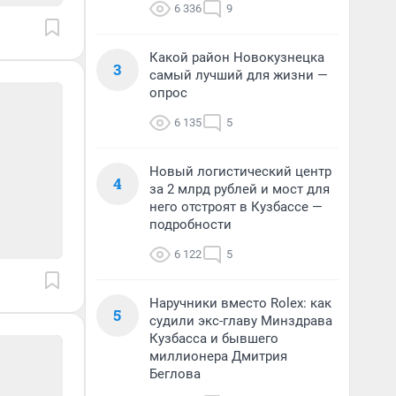
6 336
9
Какой район Новокузнецка
3
самый лучший для жизни —
опрос
6 135
5
Новый логистический центр
4
за 2 млрд рублей и мост для
него отстроят в Кузбассе —
подробности
6 122
5
Наручники вместо Rolex: как
5
судили экс-главу Минздрава
Кузбасса и бывшего
миллионера Дмитрия
Беглова