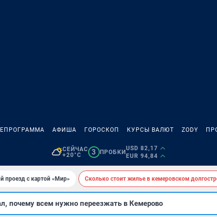
ЛЕПРОГРАММА
АФИША
ГОРОСКОП
КУРСЫ ВАЛЮТ
ZODY
ПР
USD 82,17
СЕЙЧАС
3
ПРОБКИ
+20°C
EUR 94,84
й проезд с картой «Мир»
Сколько стоит жилье в кемеровском долгостр
ал, почему всем нужно переезжать в Кемерово