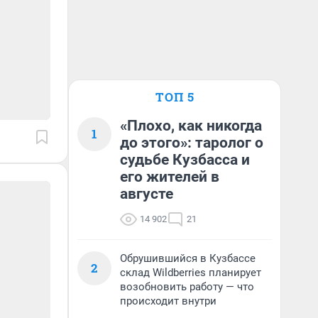
ТОП 5
«Плохо, как никогда
1
до этого»: таролог о
судьбе Кузбасса и
его жителей в
августе
14 902
21
Обрушившийся в Кузбассе
2
склад Wildberries планирует
возобновить работу — что
происходит внутри