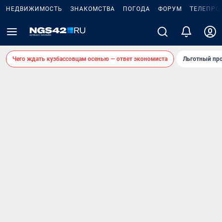
НЕДВИЖИМОСТЬ
ЗНАКОМСТВА
ПОГОДА
ФОРУМ
ТЕЛЕПРО
Чего ждать кузбассовцам осенью — ответ экономиста
Льготный про