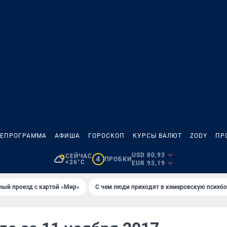
ЛЕПРОГРАММА
АФИША
ГОРОСКОП
КУРСЫ ВАЛЮТ
ZODY
ПР
USD 80,93
СЕЙЧАС
4
ПРОБКИ
+26°C
EUR 93,19
ный проезд с картой «Мир»
С чем люди приходят в кемеровскую психб