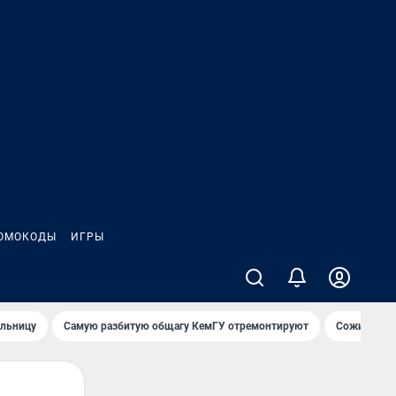
ОМОКОДЫ
ИГРЫ
ольницу
Самую разбитую общагу КемГУ отремонтируют
Сожительни