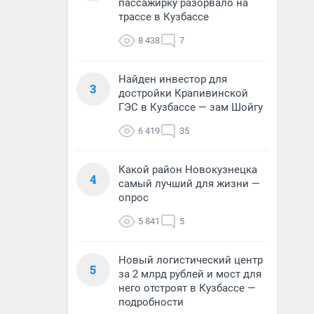
пассажирку разорвало на
трассе в Кузбассе
8 438
7
Найден инвестор для
3
достройки Крапивинской
ГЭС в Кузбассе — зам Шойгу
6 419
35
Какой район Новокузнецка
4
самый лучший для жизни —
опрос
5 841
5
Новый логистический центр
5
за 2 млрд рублей и мост для
него отстроят в Кузбассе —
подробности