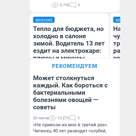
5 778
5
МНЕНИЕ
МНЕНИЕ
Тепло для бюджета, но
Наслед
холодно в салоне
чудом 
зимой. Водитель 13 лет
трансп
ездит на электрокаре:
разнес
плюсы и минусы
советс
РЕКОМЕНДУЕМ
Может столкнуться
Ол
каждый. Как бороться с
Бл
бактериальными
Денис Дедюхин
вл
би
болезнями овощей —
советы
20 часов
13 273
5
«Не привози их мне в третий раз».
Читинец 40 лет разводит голубей,