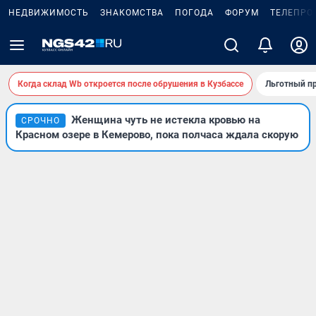
НЕДВИЖИМОСТЬ
ЗНАКОМСТВА
ПОГОДА
ФОРУМ
ТЕЛЕПРО
Когда склад Wb откроется после обрушения в Кузбассе
Льготный пр
Женщина чуть не истекла кровью на
СРОЧНО
Красном озере в Кемерово, пока полчаса ждала скорую