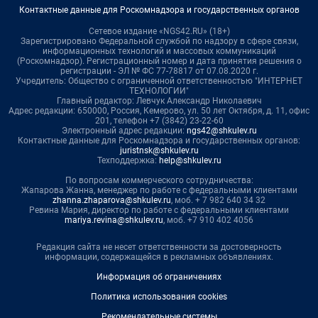
Контактные данные для Роскомнадзора и государственных органов
Сетевое издание «NGS42.RU» (18+)
Зарегистрировано Федеральной службой по надзору в сфере связи,
информационных технологий и массовых коммуникаций
(Роскомнадзор). Регистрационный номер и дата принятия решения о
регистрации - ЭЛ № ФС 77-78817 от 07.08.2020 г.
Учредитель: Общество с ограниченной ответственностью "ИНТЕРНЕТ
ТЕХНОЛОГИИ"
Главный редактор: Левчук Александр Николаевич
Адрес редакции: 650000, Россия, Кемерово, ул. 50 лет Октября, д. 11, офис
201, телефон +7 (3842) 23-22-60
Электронный адрес редакции:
ngs42@shkulev.ru
Контактные данные для Роскомнадзора и государственных органов:
juristnsk@shkulev.ru
Техподдержка:
help@shkulev.ru
По вопросам коммерческого сотрудничества:
Жапарова Жанна, менеджер по работе с федеральными клиентами
zhanna.zhaparova@shkulev.ru
, моб. + 7 982 640 34 32
Ревина Мария, директор по работе с федеральными клиентами
mariya.revina@shkulev.ru
, моб. +7 910 402 4056
Редакция сайта не несет ответственности за достоверность
информации, содержащейся в рекламных объявлениях.
Информация об ограничениях
Политика использования cookies
Рекомендательные системы