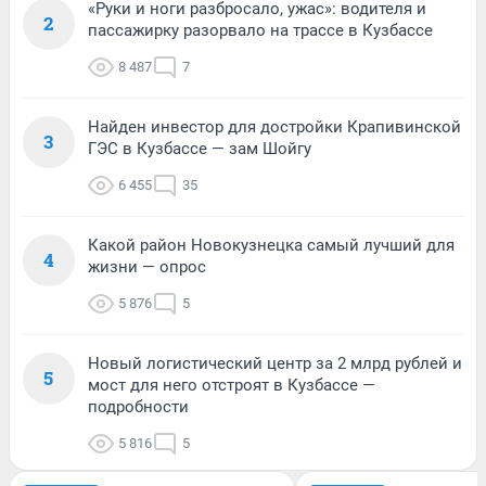
«Руки и ноги разбросало, ужас»: водителя и
2
пассажирку разорвало на трассе в Кузбассе
8 487
7
Найден инвестор для достройки Крапивинской
3
ГЭС в Кузбассе — зам Шойгу
6 455
35
Какой район Новокузнецка самый лучший для
4
жизни — опрос
5 876
5
Новый логистический центр за 2 млрд рублей и
5
мост для него отстроят в Кузбассе —
подробности
5 816
5