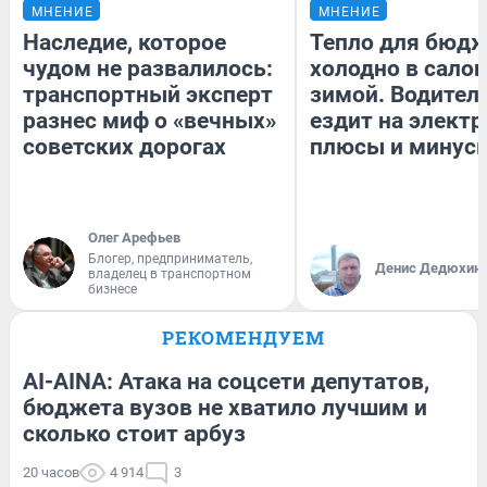
МНЕНИЕ
МНЕНИЕ
Наследие, которое
Тепло для бюдж
чудом не развалилось:
холодно в сало
транспортный эксперт
зимой. Водитель
разнес миф о «вечных»
ездит на электр
советских дорогах
плюсы и минус
Олег Арефьев
Блогер, предприниматель,
Денис Дедюхин
владелец в транспортном
бизнесе
РЕКОМЕНДУЕМ
AI-AINA: Атака на соцсети депутатов,
бюджета вузов не хватило лучшим и
сколько стоит арбуз
20 часов
4 914
3