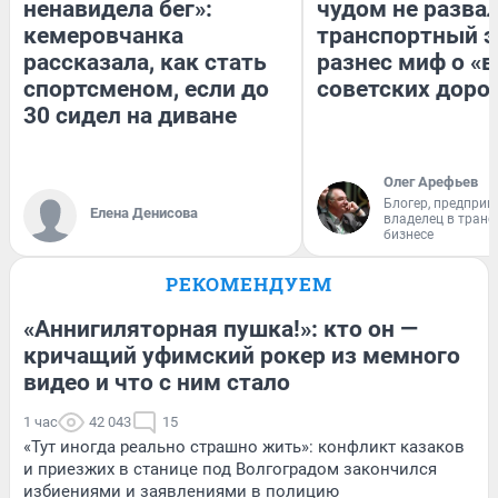
ненавидела бег»:
чудом не разва
кемеровчанка
транспортный э
рассказала, как стать
разнес миф о «
спортсменом, если до
советских доро
30 сидел на диване
Олег Арефьев
Блогер, предприн
Елена Денисова
владелец в тран
бизнесе
РЕКОМЕНДУЕМ
«Аннигиляторная пушка!»: кто он —
кричащий уфимский рокер из мемного
видео и что с ним стало
1 час
42 043
15
«Тут иногда реально страшно жить»: конфликт казаков
и приезжих в станице под Волгоградом закончился
избиениями и заявлениями в полицию