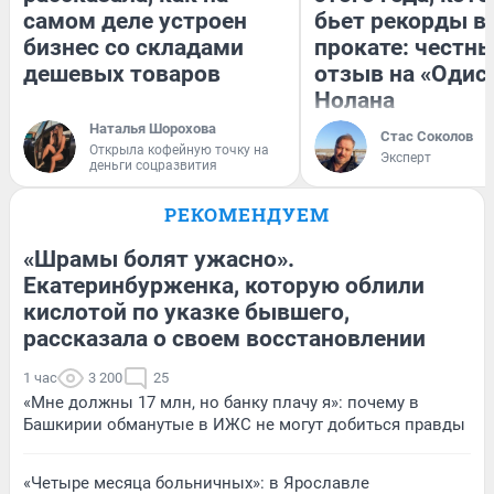
самом деле устроен
бьет рекорды в
бизнес со складами
прокате: честн
дешевых товаров
отзыв на «Одис
Нолана
Наталья Шорохова
Стас Соколов
Открыла кофейную точку на
Эксперт
деньги соцразвития
РЕКОМЕНДУЕМ
«Шрамы болят ужасно».
Екатеринбурженка, которую облили
кислотой по указке бывшего,
рассказала о своем восстановлении
1 час
3 200
25
«Мне должны 17 млн, но банку плачу я»: почему в
Башкирии обманутые в ИЖС не могут добиться правды
«Четыре месяца больничных»: в Ярославле