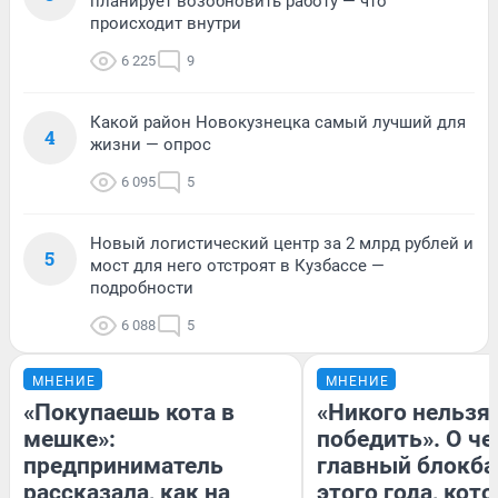
планирует возобновить работу — что
происходит внутри
6 225
9
Какой район Новокузнецка самый лучший для
4
жизни — опрос
6 095
5
Новый логистический центр за 2 млрд рублей и
5
мост для него отстроят в Кузбассе —
подробности
6 088
5
МНЕНИЕ
МНЕНИЕ
«Покупаешь кота в
«Никого нельзя
мешке»:
победить». О ч
предприниматель
главный блокба
рассказала, как на
этого года, кот