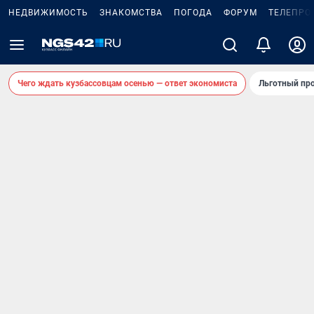
НЕДВИЖИМОСТЬ
ЗНАКОМСТВА
ПОГОДА
ФОРУМ
ТЕЛЕПРО
Чего ждать кузбассовцам осенью — ответ экономиста
Льготный про