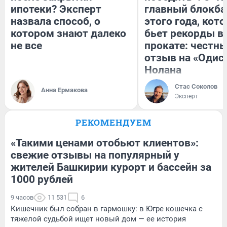
ипотеки? Эксперт
главный блокба
назвала способ, о
этого года, кот
котором знают далеко
бьет рекорды в
не все
прокате: честн
отзыв на «Одис
Нолана
Стас Соколов
Анна Ермакова
Эксперт
РЕКОМЕНДУЕМ
«Такими ценами отобьют клиентов»:
свежие отзывы на популярный у
жителей Башкирии курорт и бассейн за
1000 рублей
9 часов
11 531
6
Кишечник был собран в гармошку: в Югре кошечка с
тяжелой судьбой ищет новый дом — ее история