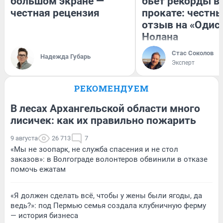
большом экране —
бьет рекорды в
честная рецензия
прокате: честн
отзыв на «Одис
Нолана
Стас Соколов
Надежда Губарь
Эксперт
РЕКОМЕНДУЕМ
В лесах Архангельской области много
лисичек: как их правильно пожарить
9 августа
26 713
7
«Мы не зоопарк, не служба спасения и не стол
заказов»: в Волгограде волонтеров обвинили в отказе
помочь ежатам
«Я должен сделать всё, чтобы у жены были ягоды, да
ведь?»: под Пермью семья создала клубничную ферму
— история бизнеса